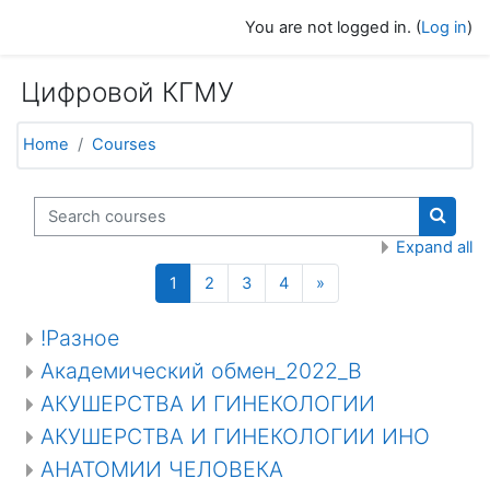
Skip to main content
You are not logged in. (
Log in
)
Цифровой КГМУ
Home
Courses
Search courses
Search
Expand all
(current)
Next page
1
2
3
4
»
!Разное
Академический обмен_2022_В
АКУШЕРСТВА И ГИНЕКОЛОГИИ
АКУШЕРСТВА И ГИНЕКОЛОГИИ ИНО
АНАТОМИИ ЧЕЛОВЕКА