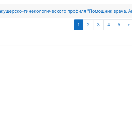
 акушерско-гинекологического профиля "Помощник врача.
(текущая)
1
2
3
4
5
»