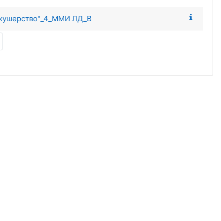
 Акушерство"_4_ММИ ЛД_В
Следующая страница