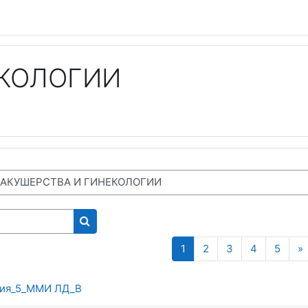
ЕКОЛОГИИ
Поиск курса
(текущая)
1
2
3
4
5
»
гия_5_ММИ ЛД_В