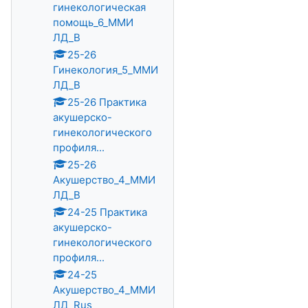
гинекологическая
помощь_6_ММИ
ЛД_В
25-26
Гинекология_5_ММИ
ЛД_В
25-26 Практика
акушерско-
гинекологического
профиля...
25-26
Акушерство_4_ММИ
ЛД_В
24-25 Практика
акушерско-
гинекологического
профиля...
24-25
Акушерство_4_ММИ
ЛД_Rus