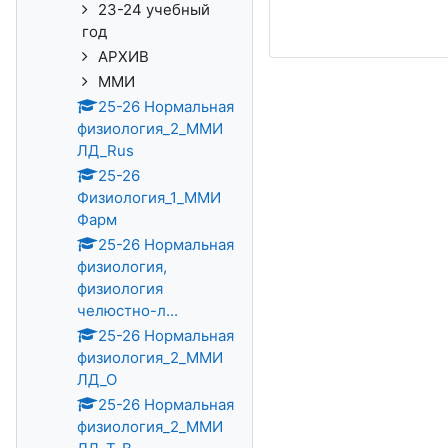
23-24 учебный
год
АРХИВ
ММИ
25-26 Нормальная
физиология_2_ММИ
ЛД_Rus
25-26
Физиология_1_ММИ
Фарм
25-26 Нормальная
физиология,
физиология
челюстно-л...
25-26 Нормальная
физиология_2_ММИ
ЛД_О
25-26 Нормальная
физиология_2_ММИ