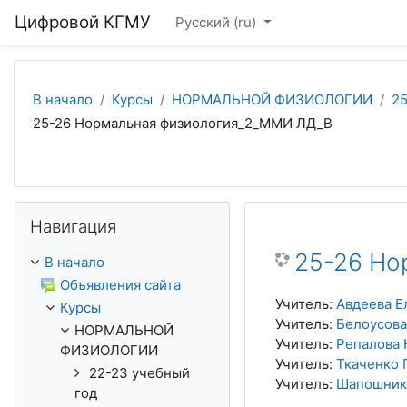
Перейти к основному содержанию
Цифровой КГМУ
Русский ‎(ru)‎
В начало
Курсы
НОРМАЛЬНОЙ ФИЗИОЛОГИИ
2
25-26 Нормальная физиология_2_ММИ ЛД_В
Пропустить Навигация
Навигация
25-26 Но
В начало
Объявления сайта
Учитель:
Авдеева Е
Курсы
Учитель:
Белоусова
НОРМАЛЬНОЙ
Учитель:
Репалова 
ФИЗИОЛОГИИ
Учитель:
Ткаченко 
22-23 учебный
Учитель:
Шапошник
год