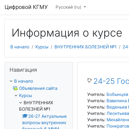
Перейти к основному содержанию
Цифровой КГМУ
Русский ‎(ru)‎
Информация о курсе
В начало
Курсы
ВНУТРЕННИХ БОЛЕЗНЕЙ №1
24
Пропустить Навигация
Навигация
24-25 Го
В начало
Объявления сайта
Учитель:
Бобынцев 
Курсы
Учитель:
Вавилина 
ВНУТРЕННИХ
Учитель:
Веденьев 
БОЛЕЗНЕЙ №1
Учитель:
Леонтьева
26-27 Актуальные
Учитель:
Михайленк
вопросы внутренних
Учитель:
Понкратов
болезней_6_ММИ...