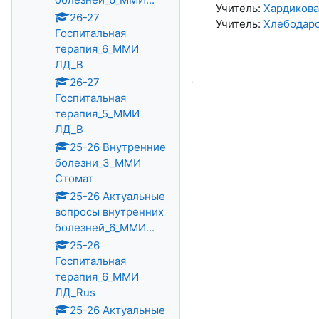
Учитель:
Хардикова
26-27
Учитель:
Хлебодаро
Госпитальная
терапия_6_ММИ
ЛД_В
26-27
Госпитальная
терапия_5_ММИ
ЛД_В
25-26 Внутренние
болезни_3_ММИ
Стомат
25-26 Актуальные
вопросы внутренних
болезней_6_ММИ...
25-26
Госпитальная
терапия_6_ММИ
ЛД_Rus
25-26 Актуальные