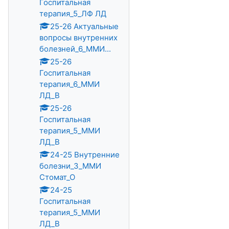
Госпитальная
терапия_5_ЛФ ЛД
25-26 Актуальные
вопросы внутренних
болезней_6_ММИ...
25-26
Госпитальная
терапия_6_ММИ
ЛД_В
25-26
Госпитальная
терапия_5_ММИ
ЛД_В
24-25 Внутренние
болезни_3_ММИ
Стомат_О
24-25
Госпитальная
терапия_5_ММИ
ЛД_В