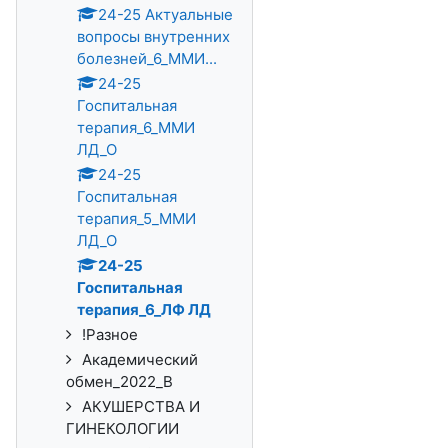
24-25 Актуальные
вопросы внутренних
болезней_6_ММИ...
24-25
Госпитальная
терапия_6_ММИ
ЛД_О
24-25
Госпитальная
терапия_5_ММИ
ЛД_О
24-25
Госпитальная
терапия_6_ЛФ ЛД
!Разное
Академический
обмен_2022_В
АКУШЕРСТВА И
ГИНЕКОЛОГИИ