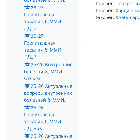
Teacher:
Понкратов
26-27
Teacher:
Хардикова
Госпитальная
Teacher:
Хлебодаро
терапия_6_ММИ
ЛД_В
26-27
Госпитальная
терапия_5_ММИ
ЛД_В
25-26 Внутренние
болезни_3_ММИ
Стомат
25-26 Актуальные
вопросы внутренних
болезней_6_ММИ...
25-26
Госпитальная
терапия_6_ММИ
ЛД_Rus
25-26 Актуальные