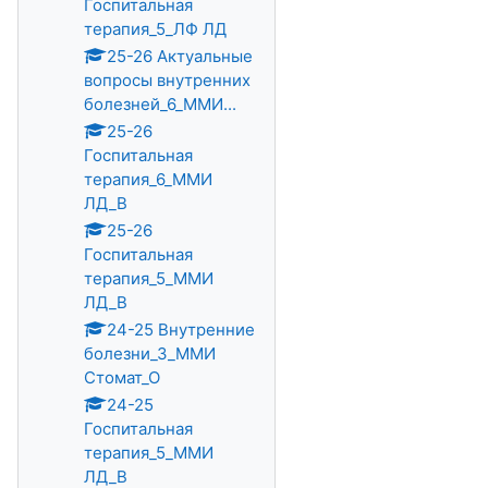
Госпитальная
терапия_5_ЛФ ЛД
25-26 Актуальные
вопросы внутренних
болезней_6_ММИ...
25-26
Госпитальная
терапия_6_ММИ
ЛД_В
25-26
Госпитальная
терапия_5_ММИ
ЛД_В
24-25 Внутренние
болезни_3_ММИ
Стомат_О
24-25
Госпитальная
терапия_5_ММИ
ЛД_В