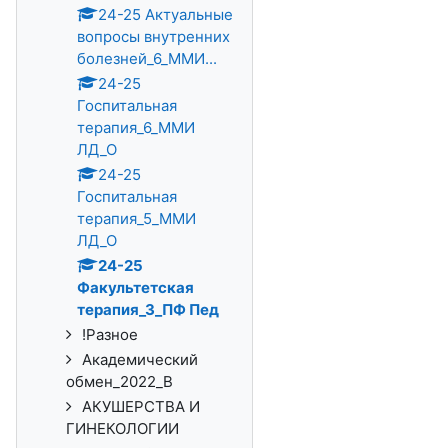
24-25 Актуальные
вопросы внутренних
болезней_6_ММИ...
24-25
Госпитальная
терапия_6_ММИ
ЛД_О
24-25
Госпитальная
терапия_5_ММИ
ЛД_О
24-25
Факультетская
терапия_3_ПФ Пед
!Разное
Академический
обмен_2022_В
АКУШЕРСТВА И
ГИНЕКОЛОГИИ