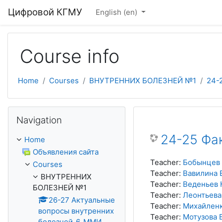
Skip to main content
Цифровой КГМУ
English ‎(en)‎
Course info
Home
Courses
ВНУТРЕННИХ БОЛЕЗНЕЙ №1
24-
Skip Navigation
Navigation
24-25 Фа
Home
Объявления сайта
Teacher:
Бобынцев 
Courses
Teacher:
Вавилина 
ВНУТРЕННИХ
Teacher:
Веденьев 
БОЛЕЗНЕЙ №1
Teacher:
Леонтьева
26-27 Актуальные
Teacher:
Михайленк
вопросы внутренних
Teacher:
Мотузова 
болезней_6_ММИ...