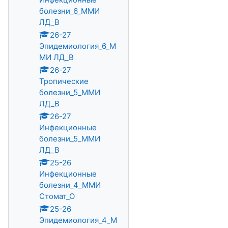
болезни_6_ММИ
ЛД_В
26-27
Эпидемиология_6_М
МИ ЛД_В
26-27
Тропические
болезни_5_ММИ
ЛД_В
26-27
Инфекционные
болезни_5_ММИ
ЛД_В
25-26
Инфекционные
болезни_4_ММИ
Стомат_О
25-26
Эпидемиология_4_М