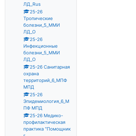
ЛД_Rus
25-26
Тропические
болезни_5_ММИ
ЛД_О
25-26
Инфекционные
болезни_5_ММИ
ЛД_О
25-26 Санитарная
охрана
территорий_6_МПФ
МПД
25-26
Эпидемиология_6_М
ПФ МПД
25-26 Медико-
профилактическая
практика "Помощник
г...