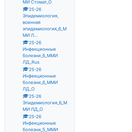
МИ Стомат_О
25-26
Эпидемиология,
военная
эпидемиология_6_М
МИ Л...
25-26
Инфекционные
болезни_6_ММИ
ЛД_Rus
25-26
Инфекционные
болезни_6_ММИ
ЛД_О
25-26
Эпидемиология_6_М
МИ ЛД_О
25-26
Инфекционные
болезни_5_ММИ