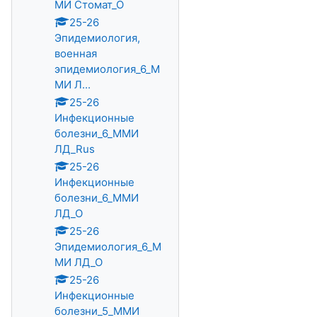
МИ Стомат_О
25-26
Эпидемиология,
военная
эпидемиология_6_М
МИ Л...
25-26
Инфекционные
болезни_6_ММИ
ЛД_Rus
25-26
Инфекционные
болезни_6_ММИ
ЛД_О
25-26
Эпидемиология_6_М
МИ ЛД_О
25-26
Инфекционные
болезни_5_ММИ