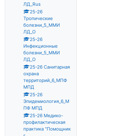
ЛД_Rus
25-26
Тропические
болезни_5_ММИ
ЛД_О
25-26
Инфекционные
болезни_5_ММИ
ЛД_О
25-26 Санитарная
охрана
территорий_6_МПФ
МПД
25-26
Эпидемиология_6_М
ПФ МПД
25-26 Медико-
профилактическая
практика "Помощник
г...