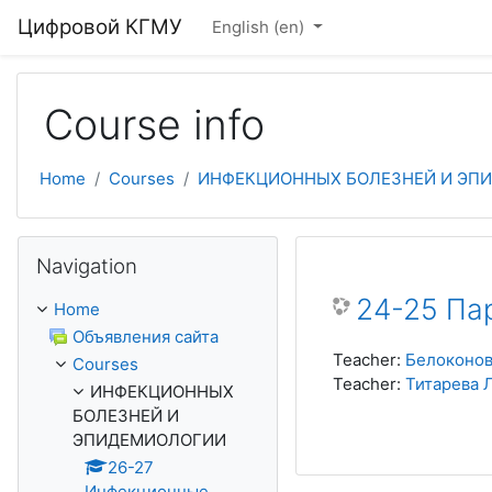
Skip to main content
Цифровой КГМУ
English ‎(en)‎
Course info
Home
Courses
ИНФЕКЦИОННЫХ БОЛЕЗНЕЙ И ЭП
Skip Navigation
Navigation
24-25 Па
Home
Объявления сайта
Teacher:
Белоконо
Courses
Teacher:
Титарева 
ИНФЕКЦИОННЫХ
БОЛЕЗНЕЙ И
ЭПИДЕМИОЛОГИИ
26-27
Инфекционные