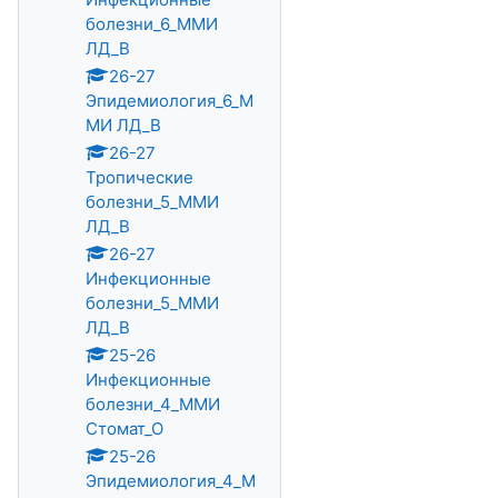
болезни_6_ММИ
ЛД_В
26-27
Эпидемиология_6_М
МИ ЛД_В
26-27
Тропические
болезни_5_ММИ
ЛД_В
26-27
Инфекционные
болезни_5_ММИ
ЛД_В
25-26
Инфекционные
болезни_4_ММИ
Стомат_О
25-26
Эпидемиология_4_М