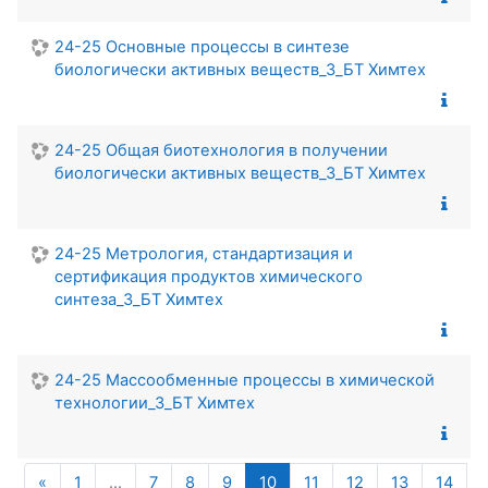
24-25 Основные процессы в синтезе
биологически активных веществ_3_БТ Химтех
24-25 Общая биотехнология в получении
биологически активных веществ_3_БТ Химтех
24-25 Метрология, стандартизация и
сертификация продуктов химического
синтеза_3_БТ Химтех
24-25 Массообменные процессы в химической
технологии_3_БТ Химтех
Предыдущая страница
(текущая)
«
1
…
7
8
9
10
11
12
13
14