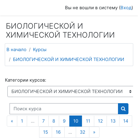
Перейти к основному содержанию
Вы не вошли в систему (
Вход
)
БИОЛОГИЧЕСКОЙ И
ХИМИЧЕСКОЙ ТЕХНОЛОГИИ
В начало
Курсы
БИОЛОГИЧЕСКОЙ И ХИМИЧЕСКОЙ ТЕХНОЛОГИИ
Категории курсов:
Поиск курса
Поиск
Предыдущая страница
(текущая)
«
1
…
7
8
9
10
11
12
13
14
Следующая стран
15
16
…
32
»