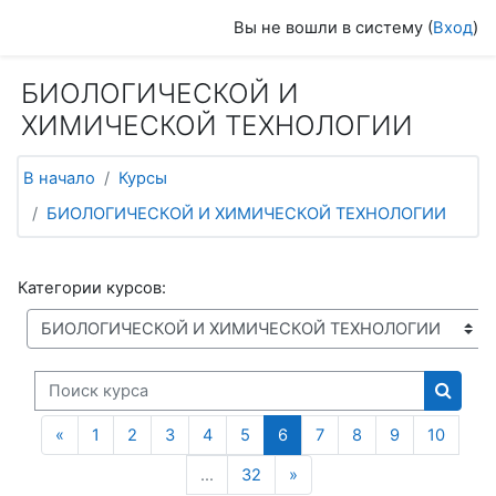
Перейти к основному содержанию
Вы не вошли в систему (
Вход
)
БИОЛОГИЧЕСКОЙ И
ХИМИЧЕСКОЙ ТЕХНОЛОГИИ
В начало
Курсы
БИОЛОГИЧЕСКОЙ И ХИМИЧЕСКОЙ ТЕХНОЛОГИИ
Категории курсов:
Поиск курса
Поиск
Предыдущая страница
(текущая)
«
1
2
3
4
5
6
7
8
9
10
Следующая страница
…
32
»