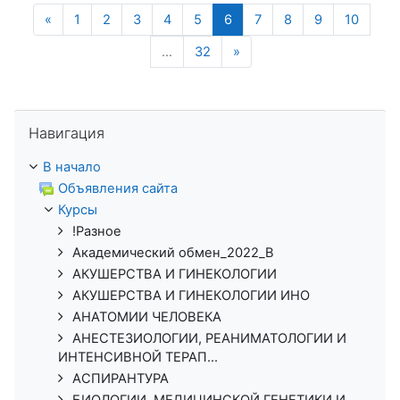
Предыдущая страница
(текущая)
«
1
2
3
4
5
6
7
8
9
10
Следующая страница
…
32
»
Пропустить Навигация
Навигация
В начало
Объявления сайта
Курсы
!Разное
Академический обмен_2022_В
АКУШЕРСТВА И ГИНЕКОЛОГИИ
АКУШЕРСТВА И ГИНЕКОЛОГИИ ИНО
АНАТОМИИ ЧЕЛОВЕКА
АНЕСТЕЗИОЛОГИИ, РЕАНИМАТОЛОГИИ И
ИНТЕНСИВНОЙ ТЕРАП...
АСПИРАНТУРА
БИОЛОГИИ, МЕДИЦИНСКОЙ ГЕНЕТИКИ И