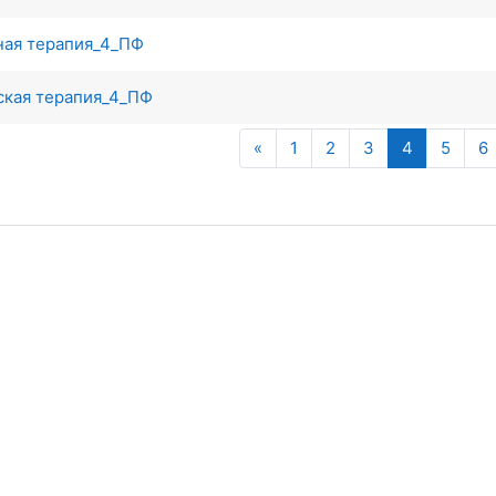
ная терапия_4_ПФ
ская терапия_4_ПФ
Предыдущая страница
(текущая)
«
1
2
3
4
5
6