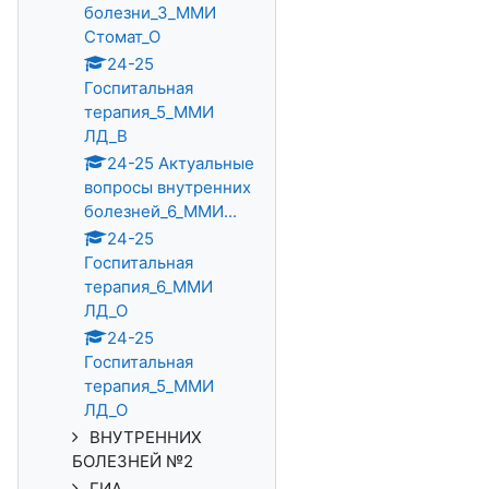
болезни_3_ММИ
Стомат_О
24-25
Госпитальная
терапия_5_ММИ
ЛД_В
24-25 Актуальные
вопросы внутренних
болезней_6_ММИ...
24-25
Госпитальная
терапия_6_ММИ
ЛД_О
24-25
Госпитальная
терапия_5_ММИ
ЛД_О
ВНУТРЕННИХ
БОЛЕЗНЕЙ №2
ГИА