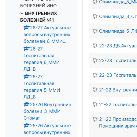
Олимпиада_5_М
БОЛЕЗНЕЙ ИНО
ВНУТРЕННИХ
Олимпиада_3_С
БОЛЕЗНЕЙ №1
26-27 Актуальные
Олимпиада_5_Л
вопросы внутренних
болезней_6_ММИ...
22-23 ДВ.Актуа
26-27
Госпитальная
22-23 Госпитал
терапия_6_ММИ
ЛД_В
22-23 Госпитал
26-27
Госпитальная
21-22 Внутренн
терапия_5_ММИ
ЛД_В
25-26 Внутренние
21-22 Госпиталь
болезни_3_ММИ
Стомат
21-22 Производс
25-26 Актуальные
Помощник врач 
вопросы внутренних