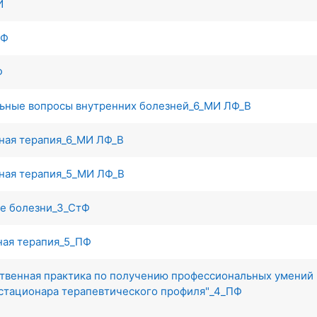
И
тФ
Ф
льные вопросы внутренних болезней_6_МИ ЛФ_В
ьная терапия_6_МИ ЛФ_В
ьная терапия_5_МИ ЛФ_В
ие болезни_3_СтФ
ная терапия_5_ПФ
твенная практика по получению профессиональных умений 
стационара терапевтического профиля"_4_ПФ