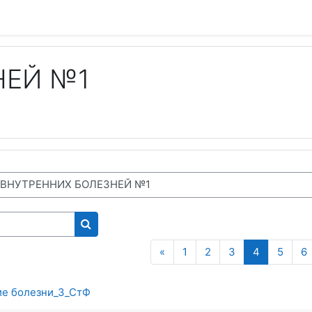
НЕЙ №1
Поиск курса
Предыдущая страница
(текущая)
«
1
2
3
4
5
6
ие болезни_3_СтФ