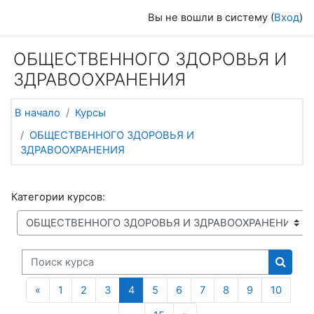
Перейти к основному содержанию
Вы не вошли в систему (
Вход
)
ОБЩЕСТВЕННОГО ЗДОРОВЬЯ И
ЗДРАВООХРАНЕНИЯ
В начало
Курсы
ОБЩЕСТВЕННОГО ЗДОРОВЬЯ И
ЗДРАВООХРАНЕНИЯ
Категории курсов:
Поиск курса
Поиск
Предыдущая страница
(текущая)
«
1
2
3
4
5
6
7
8
9
10